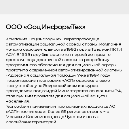
ООО «СоцИнформТех»
Компания СоцИнформТех - первопроходец в
автоматизации социальной сферы страны. Компания
начала свою деятельность в 1992 году, в Туле, как ПКТИ
АСУ. В 1993 году был заключен первый контракт с
органом государственной власти на разработку
программного обеспечения для социальной сферы -
прототипа современной автоматизированной системы
«Адресная социальная помощь». Уже в 1994 году
первая версия программы «АСП» одержала свою
первую победу во Всероссийском конкурсе,
проводимом под эгидой Министерства соцзащиты РФ,
став лучшим проектом для социальной защиты
населения.
География применения программных продуктов АС
«АСП» насчитывает более 55 регионов страны – от
Москвы и Калининграда до Чукотки и новых
российских территорий.