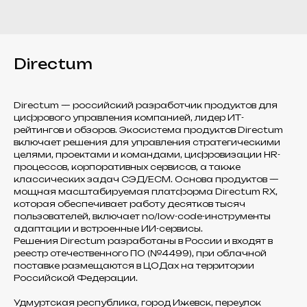
Directum
Directum — российский разработчик продуктов для
цифрового управления компанией, лидер ИТ-
рейтингов и обзоров. Экосистема продуктов Directum
включает решения для управления стратегическими
целями, проектами и командами, цифровизации HR-
процессов, корпоративных сервисов, а также
классических задач СЭД/ECM. Основа продуктов —
мощная масштабируемая платформа Directum RX,
которая обеспечивает работу десятков тысяч
пользователей, включает no/low-code-инструменты
адаптации и встроенные ИИ-сервисы.
Решения Directum разработаны в России и входят в
реестр отечественного ПО (№4499), при облачной
поставке размещаются в ЦОДах на территории
Российской Федерации.
Удмуртская республика, город Ижевск, переулок