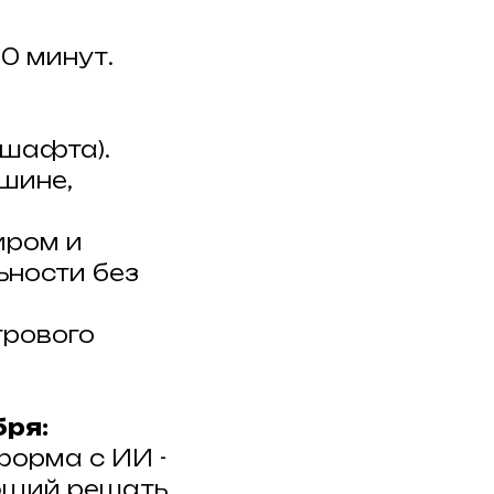
0 минут.
дшафта).
шине,
иром и
ьности без
трового
бря:
орма с ИИ -
яющий решать