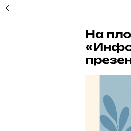
На пл
«Инфо
презе