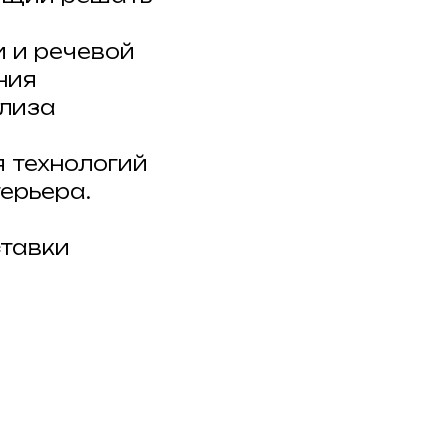
и и речевой
ния
ализа
 технологий
ерьера.
ставки