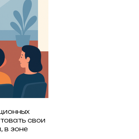
ционных
товать свои
 в зоне