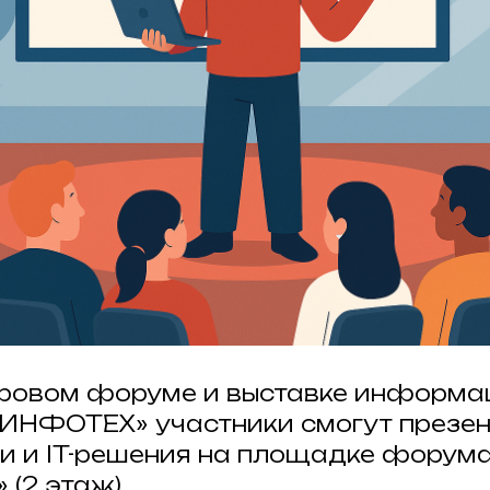
фровом форуме и выставке информа
«ИНФОТЕХ» участники смогут презен
еи и IT-решения на площадке форума,
 (2 этаж).