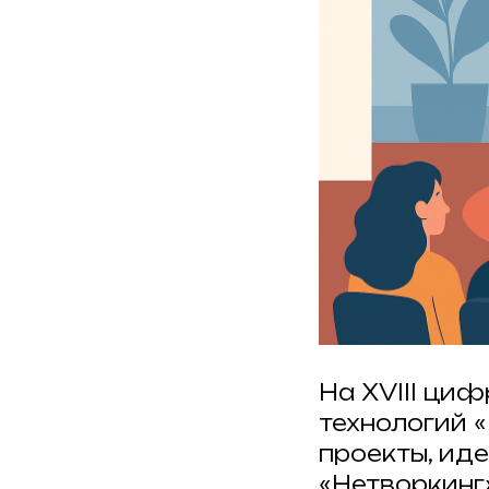
На XVIII ци
технологий 
проекты, ид
«Нетворкинг»