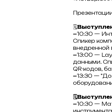
Презентации
🗓
Выступлен
➖10:30 — Ин
Спикер комп
внедренной 
➖13:00 — La
данными. Сп
QR-кодов, б
➖13:30 — "Д
оборудовани
🗓Выступле
➖10:30 — Ma
инструмента