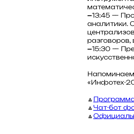
математичес
➖13:45 — Пр
аналитики. 
централизов
разговоров, 
➖15:30 — Пр
искусственн
Напоминаем,
«Инфотех-20
🔼
Программа
🔼
Чат-бот ф
🔼
Официальн