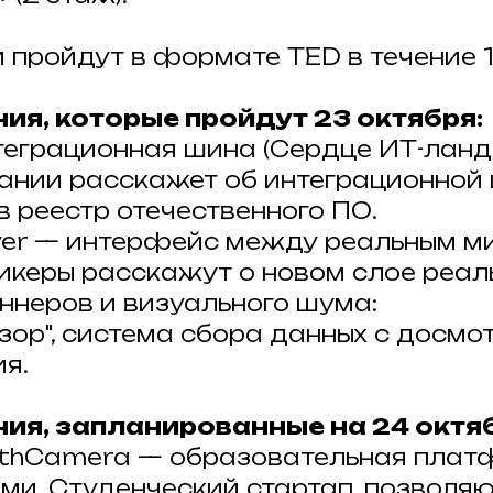
 пройдут в формате TED в течение 1
ия, которые пройдут 23 октября:
теграционная шина (Сердце ИТ-лан
ании расскажет об интеграционной 
в реестр отечественного ПО.
yer — интерфейс между реальным м
икеры расскажут о новом слое реал
аннеров и визуального шума:
озор", система сбора данных с досмо
я.
ния, запланированные на 24 октя
thCamera — образовательная платф
ми. Студенческий стартап, позвол