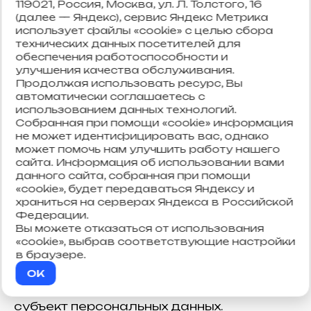
персональных данных в государственных,
119021, Россия, Москва, ул. Л. Толстого, 16
(далее — Яндекс), сервис Яндекс Метрика
общественных и иных публичных
использует файлы «cookie» с целью сбора
интересах, определенных
технических данных посетителей для
законодательством РФ.
обеспечения работоспособности и
8.7. Оператор при обработке
улучшения качества обслуживания.
персональных данных обеспечивает
Продолжая использовать ресурс, Вы
автоматически соглашаетесь с
конфиденциальность персональных
использованием данных технологий.
данных.
Собранная при помощи «cookie» информация
8.8. Оператор осуществляет хранение
не может идентифицировать вас, однако
персональных данных в форме,
может помочь нам улучшить работу нашего
позволяющей определить субъекта
сайта. Информация об использовании вами
данного сайта, собранная при помощи
персональных данных, не дольше, чем
«cookie», будет передаваться Яндексу и
этого требуют цели обработки
храниться на серверах Яндекса в Российской
персональных данных, если срок
Федерации.
хранения персональных данных не
Вы можете отказаться от использования
установлен федеральным законом,
«cookie», выбрав соответствующие настройки
в браузере.
договором, стороной которого,
выгодоприобретателем или
OK
поручителем по которому является
субъект персональных данных.