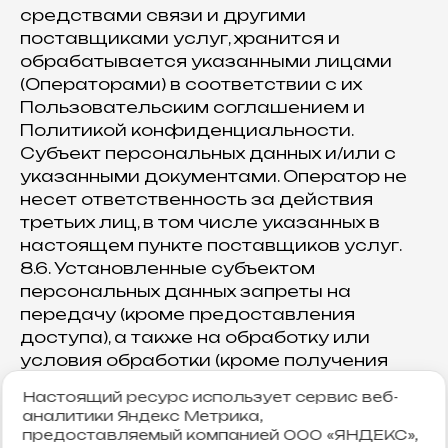
средствами связи и другими
поставщиками услуг, хранится и
обрабатывается указанными лицами
(Операторами) в соответствии с их
Пользовательским соглашением и
Политикой конфиденциальности.
Субъект персональных данных и/или с
указанными документами. Оператор не
несет ответственность за действия
третьих лиц, в том числе указанных в
настоящем пункте поставщиков услуг.
8.6. Установленные субъектом
персональных данных запреты на
передачу (кроме предоставления
доступа), а также на обработку или
условия обработки (кроме получения
доступа) персональных данных,
Настоящий ресурс использует сервис веб-
разрешенных для распространения, не
аналитики Яндекс Метрика,
действуют в случаях обработки
предоставляемый компанией ООО «ЯНДЕКС»,